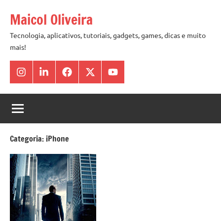
Pular
Maicol Oliveira
para
o
Tecnologia, aplicativos, tutoriais, gadgets, games, dicas e muito
mais!
conteúdo
Instagram
Linkedin
Facebook
X
Youtube
Categoria:
iPhone