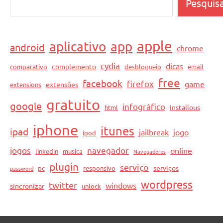
Pesquis
apple
aplicativo
app
android
chrome
cydia
dicas
complemento
comparativo
desbloqueio
email
free
facebook
firefox
game
extensões
extensions
gratuito
google
infográfico
installous
html
iphone
itunes
ipad
jailbreak
jogo
ipod
jogos
navegador
online
linkedin
musica
Navegadores
plugin
serviço
serviços
pc
responsivo
password
wordpress
twitter
windows
sincronizar
unlock