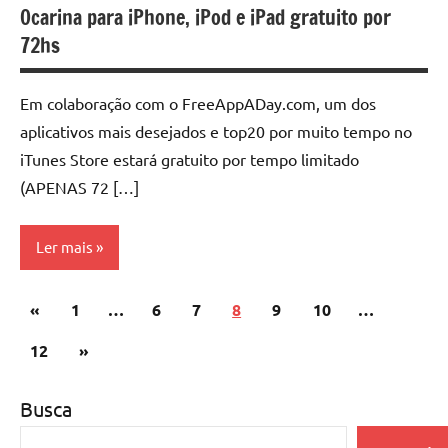
Ocarina para iPhone, iPod e iPad gratuito por
72hs
Em colaboração com o FreeAppADay.com, um dos
aplicativos mais desejados e top20 por muito tempo no
iTunes Store estará gratuito por tempo limitado
(APENAS 72 […]
Ler mais
Paginação
Post
«
Aplicativos
1
…
6
7
8
9
10
…
de
anterior
iPhone
Post
12
»
posts
seguinte
Busca