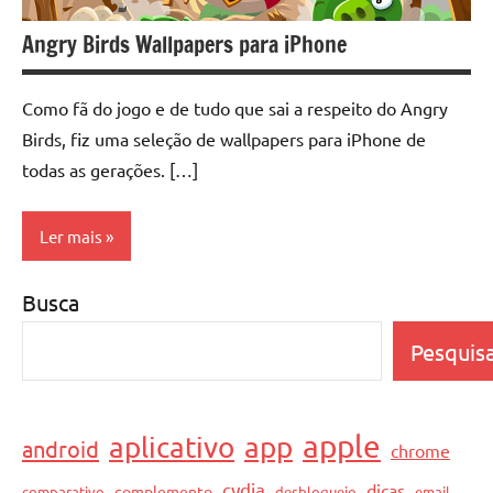
Angry Birds Wallpapers para iPhone
Como fã do jogo e de tudo que sai a respeito do Angry
Birds, fiz uma seleção de wallpapers para iPhone de
todas as gerações. […]
Ler mais
Busca
iPhone
Wallpapers
Pesquis
apple
aplicativo
app
android
chrome
cydia
dicas
complemento
comparativo
desbloqueio
email