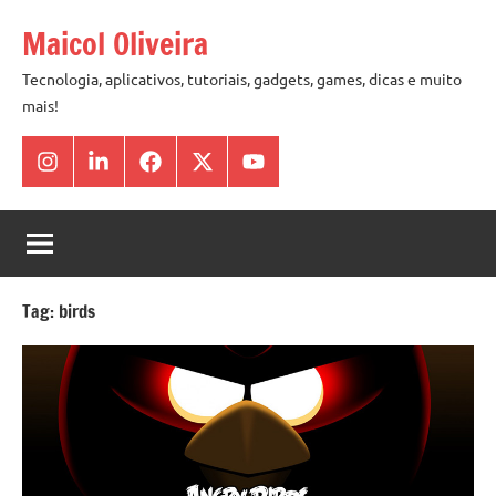
Pular
Maicol Oliveira
para
o
Tecnologia, aplicativos, tutoriais, gadgets, games, dicas e muito
mais!
conteúdo
Instagram
Linkedin
Facebook
X
Youtube
Tag:
birds