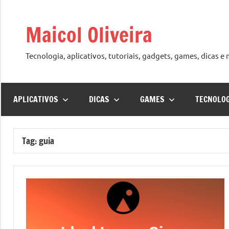
Pular
para
Maicol Oliveira
o
conteúdo
Tecnologia, aplicativos, tutoriais, gadgets, games, dicas e
APLICATIVOS
DICAS
GAMES
TECNOLO
Tag:
guia