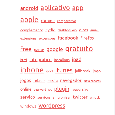
aplicativo
app
android
apple
chrome
comparativo
cydia
dicas
complemento
desbloqueio
email
facebook
firefox
extensões
extensions
gratuito
free
google
game
ipad
infográfico
installous
html
iphone
itunes
jailbreak
jogo
ipod
jogos
navegador
linkedin
musica
Navegadores
plugin
online
pc
responsivo
password
serviço
twitter
serviços
sincronizar
unlock
wordpress
windows