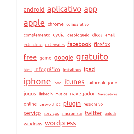
aplicativo
app
android
apple
chrome
comparativo
cydia
dicas
complemento
desbloqueio
email
facebook
firefox
extensões
extensions
gratuito
free
google
game
ipad
infográfico
installous
html
iphone
itunes
jailbreak
jogo
ipod
jogos
navegador
linkedin
musica
Navegadores
plugin
online
pc
responsivo
password
serviço
twitter
serviços
sincronizar
unlock
wordpress
windows