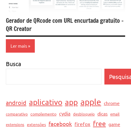
Gerador de QRcode com URL encurtada gratuito –
QR Creator
Ler mais
Busca
Dicas
Serviços
Pesquis
online
Tecnologia
apple
aplicativo
app
android
chrome
cydia
dicas
complemento
comparativo
desbloqueio
email
free
facebook
firefox
game
extensões
extensions