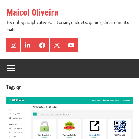
Pular
Maicol Oliveira
para
o
Tecnologia, aplicativos, tutoriais, gadgets, games, dicas e muito
mais!
conteúdo
Instagram
Linkedin
Facebook
X
Youtube
Tag:
qr