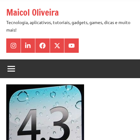
Pular
Maicol Oliveira
para
o
Tecnologia, aplicativos, tutoriais, gadgets, games, dicas e muito
mais!
conteúdo
Instagram
Linkedin
Facebook
X
Youtube