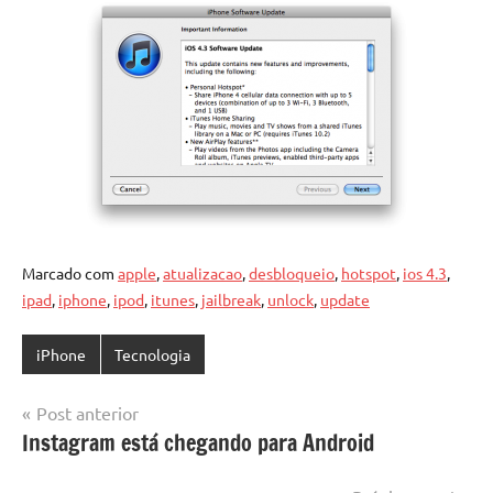
Marcado com
apple
,
atualizacao
,
desbloqueio
,
hotspot
,
ios 4.3
,
ipad
,
iphone
,
ipod
,
itunes
,
jailbreak
,
unlock
,
update
iPhone
Tecnologia
Navegação
Post anterior
Instagram está chegando para Android
de
Post