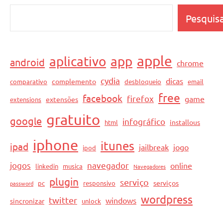
Pesquis
apple
aplicativo
app
android
chrome
cydia
dicas
complemento
comparativo
desbloqueio
email
free
facebook
firefox
game
extensões
extensions
gratuito
google
infográfico
installous
html
iphone
itunes
ipad
jailbreak
jogo
ipod
jogos
navegador
online
linkedin
musica
Navegadores
plugin
serviço
serviços
pc
responsivo
password
wordpress
twitter
windows
sincronizar
unlock