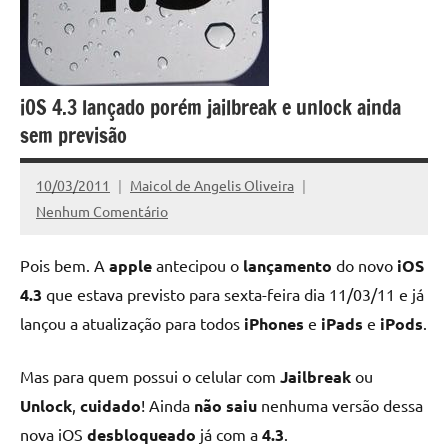
iOS 4.3 lançado porém jailbreak e unlock ainda
sem previsão
10/03/2011
Maicol de Angelis Oliveira
Nenhum Comentário
Pois bem. A
apple
antecipou o
lançamento
do novo
iOS
4.3
que estava previsto para sexta-feira dia 11/03/11 e já
lançou a atualização para todos
iPhones
e
iPads
e
iPods
.
Mas para quem possui o celular com
Jailbreak
ou
Unlock
,
cuidado
! Ainda
não saiu
nenhuma versão dessa
nova iOS
desbloqueado
já com a
4.3
.