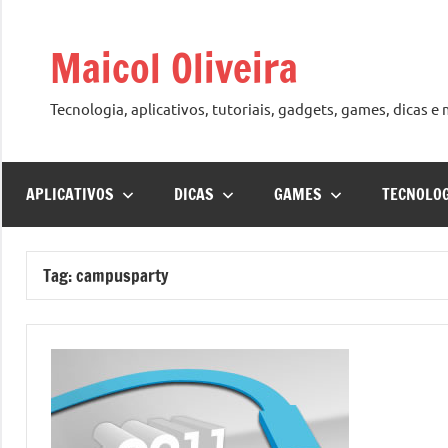
Pular
para
Maicol Oliveira
o
conteúdo
Tecnologia, aplicativos, tutoriais, gadgets, games, dicas e
APLICATIVOS
DICAS
GAMES
TECNOLO
Tag:
campusparty