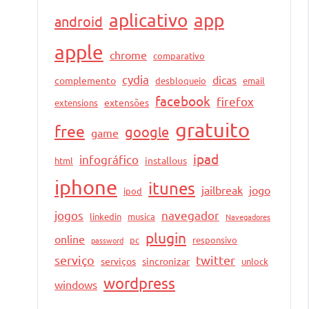
aplicativo
app
android
apple
chrome
comparativo
cydia
dicas
complemento
desbloqueio
email
facebook
firefox
extensões
extensions
gratuito
free
google
game
ipad
infográfico
installous
html
iphone
itunes
jailbreak
jogo
ipod
jogos
navegador
linkedin
musica
Navegadores
plugin
online
pc
responsivo
password
serviço
twitter
serviços
sincronizar
unlock
wordpress
windows